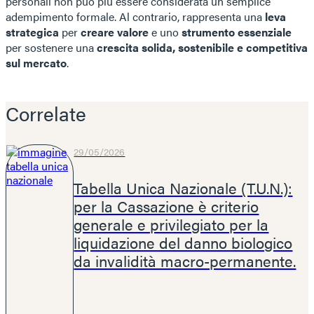
personali non può più essere considerata un semplice
adempimento formale. Al contrario, rappresenta una
leva
strategica
per
creare valore
e uno
strumento essenziale
per sostenere una
crescita solida, sostenibile e competitiva
sul mercato
.
Correlate
29/05/2026
Tabella Unica Nazionale (T.U.N.):
per la Cassazione è criterio
generale e privilegiato per la
liquidazione del danno biologico
da invalidità macro-permanente.